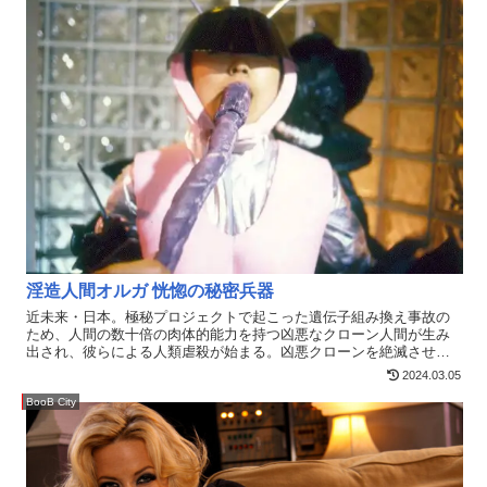
淫造人間オルガ 恍惚の秘密兵器
近未来・日本。極秘プロジェクトで起こった遺伝子組み換え事故の
ため、人間の数十倍の肉体的能力を持つ凶悪なクローン人間が生み
出され、彼らによる人類虐殺が始まる。凶悪クローンを絶滅させる
べく政府は、一人の戦闘型クローンを誕生させた。その名は、オル
2024.03.05
ガ―――凶悪クローン・ゲバラの魔の手に落ちた友を救うため、ゲ
バラのアジトに乗り込んだオルガ（水谷さとみ）を待ち受けていた
BooB City
のは、凶悪クローンたちの淫猥な凌●の罠であった…。