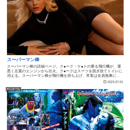
スーパーマン棒
スーパーマン棒の詳細ページ。ク●ーク・ケ●トの乗る飛行機が、運
悪く左翼のエンジンから出火。ク●ークはスーツを脱ぎ捨てトイレに
消える。スーパーマン棒が飛行機を持ち上げ、常客は全員無事に目
的地へとたどり着いた。彼の素顔を暴こうと、あらゆるメディアが
2023.07.01
追いかける。果たして新聞記者ク●ークの運命は…？
BooB City