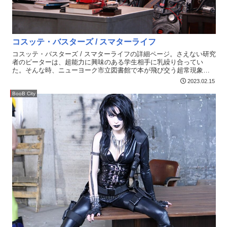
コスッテ・バスターズ / スマターライフ
コスッテ・バスターズ / スマターライフの詳細ページ。さえない研究
者のピーターは、超能力に興味のある学生相手に乳繰り合ってい
た。そんな時、ニューヨーク市立図書館で本が飛び交う超常現象が
発生！現地に向かった『バスターズ』3人に超セクシーな幽霊が襲い
2023.02.15
かかる！触れないはずの幽霊がなぜかレイの股間を咥えている！？
超常現象はいたるところで起き始め、美しい女性「ディナ」のアパ
BooB City
ートでもソーセージが飛び始める！逃げ惑うディナが冷蔵庫を開け
ると、そこには異次元の世界が広がり、『乱交の神』が復活を遂げ
るところだった…