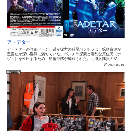
ア・デター
ア・デターの詳細ページ。遥か彼方の惑星パンチラは、鉱物資源が
豊富だが深い淫気に満ちていた。パンチラ探索と淫乱な原住民（ナ
ヴィ）を性圧するため、絶倫部隊が編成された。元海兵隊員のジェ
イクもその一人だが、戦争で負傷し下半身不随となって夜の楽しみ
2023.05.19
をなくしていた。人造生命体に憑依し、遠隔操作でパンチラに降り
立ったジェイクの下半身は、なぜかビンビンに！ 久しぶりの感覚に
BooB City
悦び、ナヴィの女とヤリまくるジェイクは神と崇められるが、ナヴ
ィ達の目的は他にあったのだった…------------------------------------------------
----------------------【50％OFFセール第4弾】は終了しました。特典動画
を取得できる条件を満たしたお客様については、2023年6月16日
（金）頃を目安に購入済み商品（動画）へ特典動画を自動で付与さ
せていただきます。追加日時は前後する場合があり、追加時に個別
の連絡は行いません。※特典情報などの詳細はこちら----------------------
------------------------------------------------