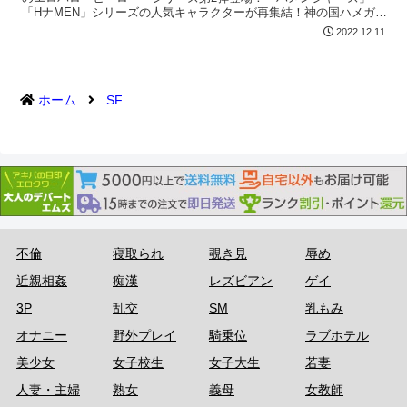
「HナMEN」シリーズの人気キャラクターが再集結！神の国ハメガル
ドから恥丘の女をヤリに来たマイチン・ソー。70年を経て絶倫パワ
2022.12.11
ーで蘇ったキャプテン・ハメリカ。過去を消され絶倫だけが自慢の
マエヴァリンを中心に、敵も味方もヤリまくる性戦が勃発！淫乱生
命体オンスロートとの戦いで、精力を出しきったヒーロー達だった
が、恥丘滅亡の危機に再び勃ち上がった！オッパイダーマン、デッ
ドピュールも参戦した性技の乱交戦を制するのは誰だ！？
ホーム
SF
不倫
寝取られ
覗き見
辱め
近親相姦
痴漢
レズビアン
ゲイ
3P
乱交
SM
乳もみ
オナニー
野外プレイ
騎乗位
ラブホテル
美少女
女子校生
女子大生
若妻
人妻・主婦
熟女
義母
女教師