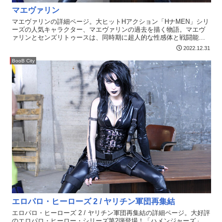
マエヴァリン
マエヴァリンの詳細ページ。大ヒットHアクション「HナMEN」シリ
ーズの人気キャラクター、マエヴァリンの過去を描く物語。マエヴ
ァリンとセンズリトゥースは、同時期に超人的な性感体と戦闘能力
を持つ進化した人類、ミュータントとなった。しかしマエヴァリン
2022.12.31
の愛するマリコをセンズリトゥースに殺され敵対することに。そし
てマエヴァリンは自分の過去の謎を探るべくドミノとともに動き出
BooB City
す。そこへまさかのオッパイダーマンも参入？センズリトゥースは
ベッドプールたちと新たな悪巧みを。センズリトゥース打倒を誓う
コーガンの前にエローグが現れるのだが…
エロパロ・ヒーローズ 2 / ヤリチン軍団再集結
エロパロ・ヒーローズ 2 / ヤリチン軍団再集結の詳細ページ。大好評
のエロパロ・ヒーロー・シリーズ第2弾登場！「ハメンジャーズ」