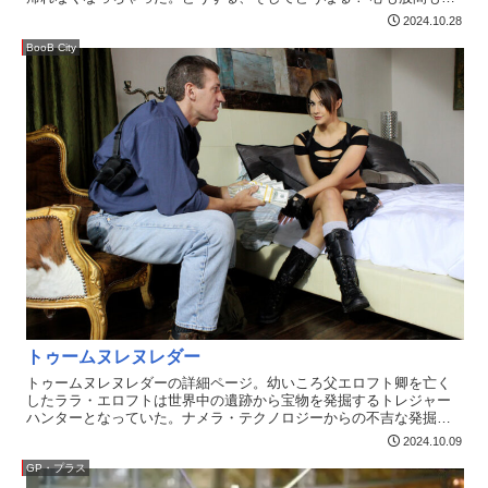
ッと温まる、ハートウォーミングなエロパロ作の登場！
2024.10.28
BooB City
トゥームヌレヌレダー
トゥームヌレヌレダーの詳細ページ。幼いころ父エロフト卿を亡く
したララ・エロフトは世界中の遺跡から宝物を発掘するトレジャー
ハンターとなっていた。ナメラ・テクノロジーからの不吉な発掘依
頼を、謎の男ラーソンから持ちかけられる。すでにヌレヌレとなっ
2024.10.09
ていたララは仕事と同時にデカマラも受け入れてしまう。遺跡を求
めエジプトへ向かうが、そこはナメラ・テクノロジー率いるジャク
GP・プラス
リーヌが罠を張りララの命を狙っていた！