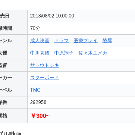
売日
2018/08/02 10:00:00
録時間
70分
ャンル
成人映画
ドラマ
医療プレイ
陵辱
女優
中川真緒
中原翔子
佐々木ユメカ
監督
サトウトシキ
ーカー
スターボード
ーベル
TMC
品番
292958
￥300~
価格
プル動画