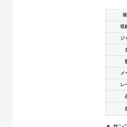
発
収
ジ
メ
レ
▼ サン